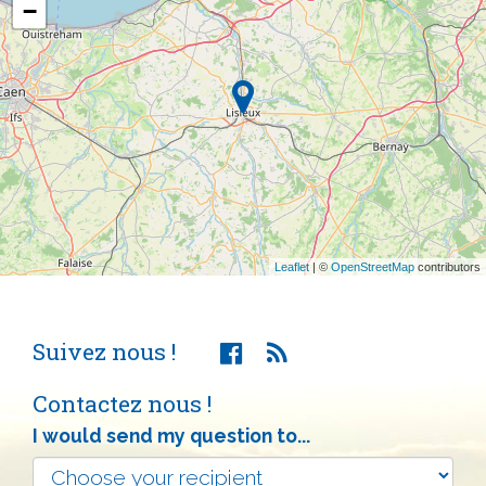
−
Leaflet
| ©
OpenStreetMap
contributors
Suivez nous !
Contactez nous !
I would send my question to...