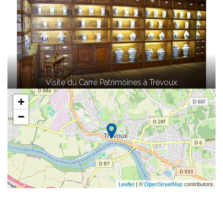
Visite du Carré Patrimoines à Trévoux
+
−
Leaflet
| ©
OpenStreetMap
contributors