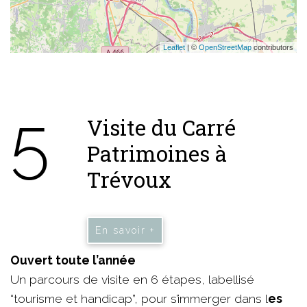
Leaflet
| ©
OpenStreetMap
contributors
5
Visite du Carré
Patrimoines à
Trévoux
En savoir +
Ouvert toute l’année
Un parcours de visite en 6 étapes, labellisé
“tourisme et handicap”, pour s’immerger dans l
es