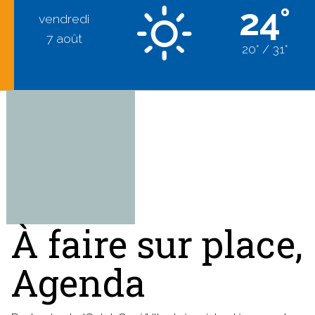
24°
vendredi
7 août
20° / 31°
À faire sur place,
Agenda