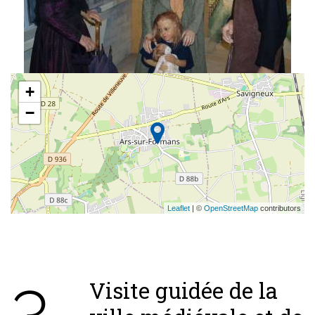
+
−
Leaflet
| ©
OpenStreetMap
contributors
3
Visite guidée de la