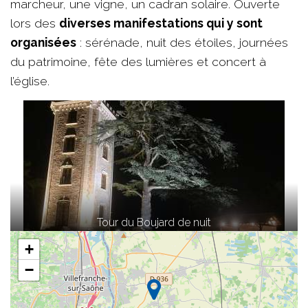
marcheur, une vigne, un cadran solaire. Ouverte
lors des
diverses manifestations qui y sont
organisées
: sérénade, nuit des étoiles, journées
du patrimoine, fête des lumières et concert à
l’église.
Tour du Boujard de nuit
+
−