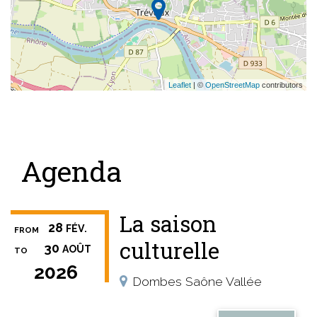
Leaflet
| ©
OpenStreetMap
contributors
Agenda
La saison
28
FÉV.
FROM
culturelle
30
AOÛT
TO
2026
Dombes Saône Vallée