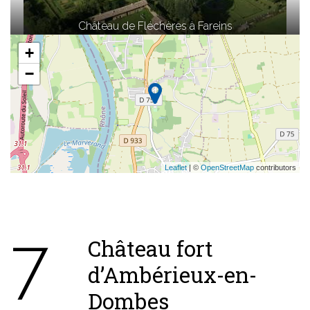
Château de Fléchères à Fareins
+
−
Leaflet
| ©
OpenStreetMap
contributors
7
Château fort
d’Ambérieux-en-
Dombes