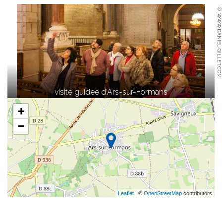
© WWW.DANIEL-GILLET.COM
visite guidée d’Ars-sur-Formans
+
−
Leaflet
| ©
OpenStreetMap
contributors