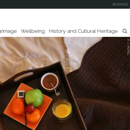
de-la-Mer
your
BUSINESS
keywords
Nevers
grimage
Wellbeing
History and Cultural Heritage
© J. MOREL
Sainte-Anne-d'Auray
Vendeville