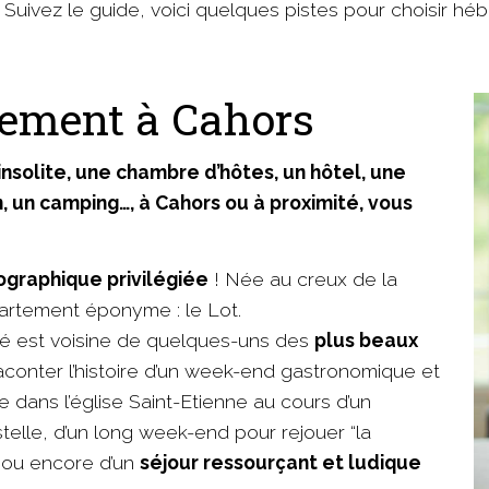
 Suivez le guide, voici quelques pistes pour choisir hé
gement à Cahors
solite, une chambre d’hôtes, un hôtel, une
, un camping…, à Cahors ou à proximité, vous
ographique privilégiée
! Née au creux de la
épartement éponyme : le Lot.
ité est voisine de quelques-uns des
plus beaux
 raconter l’histoire d’un week-end gastronomique et
le dans l’église Saint-Etienne au cours d’un
elle, d’un long week-end pour rejouer “la
, ou encore d’un
séjour ressourçant et ludique