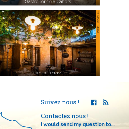
Gastronomie à Cahors
© MARIE MORI
Dîner en terrasse
Suivez nous !
Contactez nous !
I would send my question to...