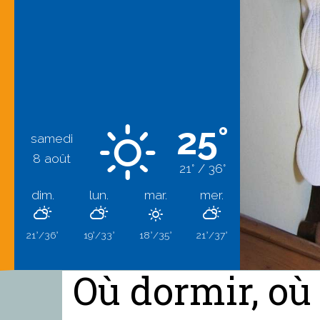
25°
samedi
8 août
21° / 36°
dim.
lun.
mar.
mer.
21°/36°
19°/33°
18°/35°
21°/37°
Où dormir, où