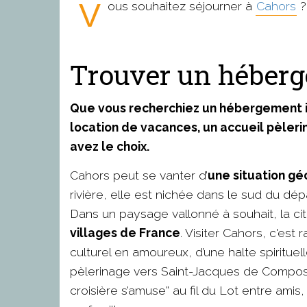
Vous souhaitez séjourner à
Cahors
?
Trouver un héber
Que vous recherchiez un hébergement in
location de vacances, un accueil pèlerin
avez le choix.
Cahors peut se vanter d’
une situation gé
rivière, elle est nichée dans le sud du d
Dans un paysage vallonné à souhait, la c
villages de France
. Visiter Cahors, c'est
culturel en amoureux, d’une halte spirituel
pèlerinage vers Saint-Jacques de Compost
croisière s’amuse” au fil du Lot entre amis