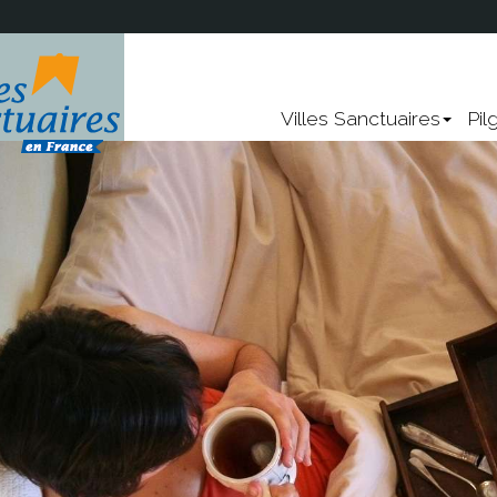
Lourdes
Villes Sanctuaires
Pil
Rocamadour
Vézelay