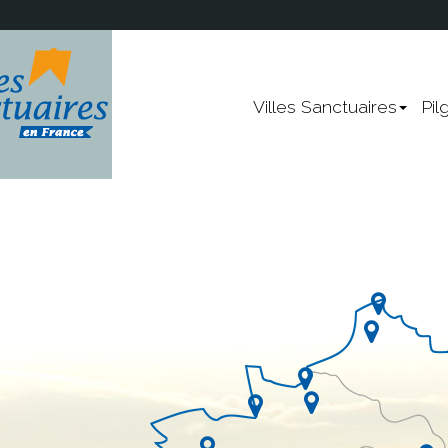
Lourdes
Villes Sanctuaires
Pil
Rocamadour
Vézelay