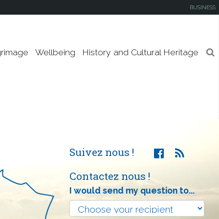
de-la-Mer
your
BUSINESS
keywords
Nevers
grimage
Wellbeing
History and Cultural Heritage
Sainte-Anne-d'Auray
Vendeville
Suivez nous !
Contactez nous !
I would send my question to...