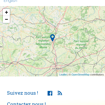
English
+
−
Leaflet
| ©
OpenStreetMap
contributors
Suivez nous !
Contactez nous !