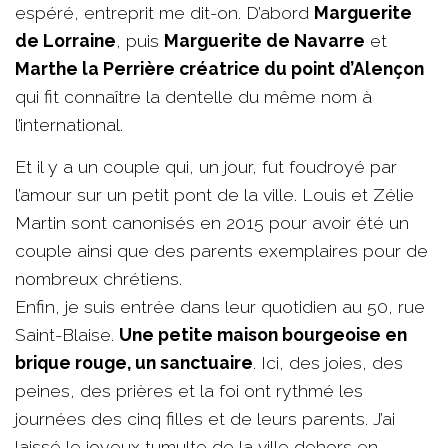
espéré, entreprit me dit-on. D’abord
Marguerite
de Lorraine
, puis
Marguerite de Navarre
et
Marthe la Perrière créatrice du point d’Alençon
qui fit connaître la dentelle du même nom à
l’international.
Et il y a un couple qui, un jour, fut foudroyé par
l’amour sur un petit pont de la ville. Louis et Zélie
Martin sont canonisés en 2015 pour avoir été un
couple ainsi que des parents exemplaires pour de
nombreux chrétiens.
Enfin, je suis entrée dans leur quotidien au 50, rue
Saint-Blaise.
Une petite maison bourgeoise en
brique rouge, un sanctuaire
. Ici, des joies, des
peines, des prières et la foi ont rythmé les
journées des cinq filles et de leurs parents. J’ai
laissé le joyeux tumulte de la ville dehors en