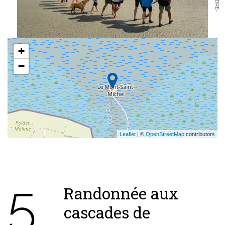
+
−
Leaflet
| ©
OpenStreetMap
contributors
5
Randonnée aux
cascades de