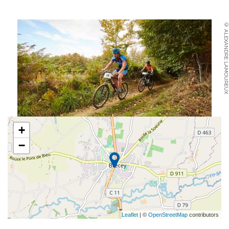
© ALEXANDRE LAMOUREUX
+
−
Leaflet
| ©
OpenStreetMap
contributors