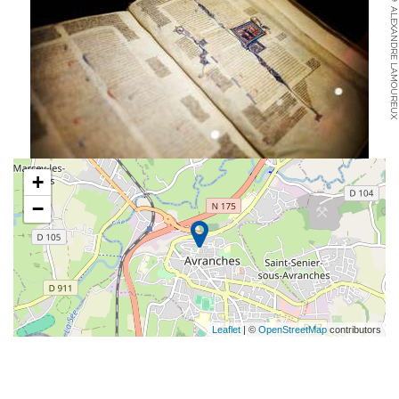
© ALEXANDRE LAMOUREUX
+
−
Leaflet
| ©
OpenStreetMap
contributors