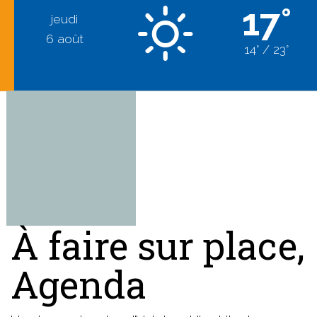
17°
jeudi
6 août
14° / 23°
À faire sur place,
Agenda