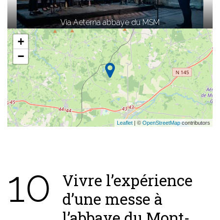
Via Aeterna abbaye du MSM
+
−
Leaflet
| ©
OpenStreetMap
contributors
10
​Vivre l’expérience
d’une messe à
l’abbaye du Mont-