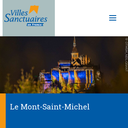
Skip
to
Toggl
main
naviga
content
© OTMSM_NEIL-GRANT
Le Mont-Saint-Michel