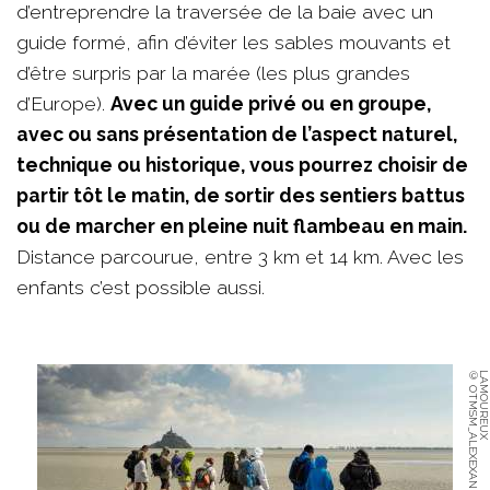
d’entreprendre la traversée de la baie avec un
guide formé, afin d’éviter les sables mouvants et
d’être surpris par la marée (les plus grandes
d’Europe).
Avec un guide privé ou en groupe,
avec ou sans présentation de l’aspect naturel,
technique ou historique, vous pourrez choisir de
partir tôt le matin, de sortir des sentiers battus
ou de marcher en pleine nuit flambeau en main.
Distance parcourue, entre 3 km et 14 km. Avec les
enfants c’est possible aussi.
©
O
T
M
S
M
_
A
L
E
X
E
X
A
N
D
R
E
-
L
A
M
O
U
R
E
U
X