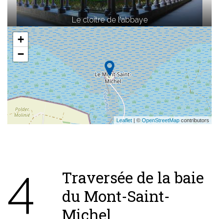
Le cloître de l'abbaye
+
−
Leaflet
| ©
OpenStreetMap
contributors
4
Traversée de la baie
du Mont-Saint-
Michel