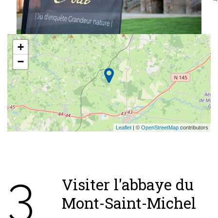
+
−
Leaflet
| ©
OpenStreetMap
contributors
3
Visiter l'abbaye du
Mont-Saint-Michel