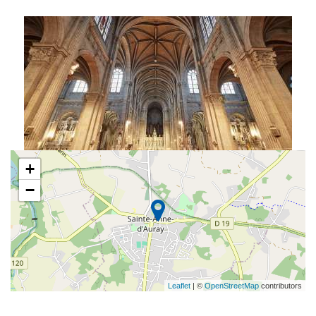
+
−
Leaflet
| ©
OpenStreetMap
contributors