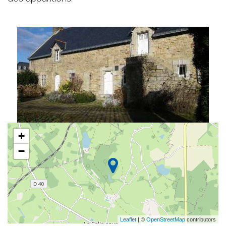
+
−
Leaflet
| ©
OpenStreetMap
contributors