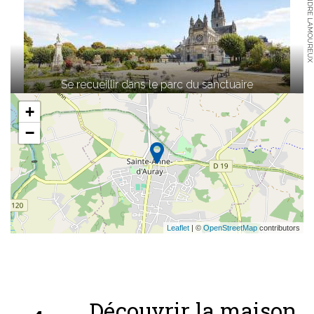
© ALEXANDRE LAMOUREUX
Se recueillir dans le parc du sanctuaire
+
−
Leaflet
| ©
OpenStreetMap
contributors
Découvrir la maison