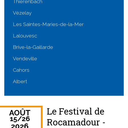
Thierenbach
Vézelay
Les Saintes-Maries-de-la-Mer
Lalouvesc
Brive-la-Gaillarde
Vendeville
Cahors
Albert
Le Festival de
AOÛT
15
/
26
Rocamadour -
2026