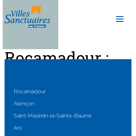
Skip
to
Toggl
main
naviga
content
Rocamadour :
agenda
Rocamadour
Alençon
Saint-Maximin-la-Sainte-Baume
Ars