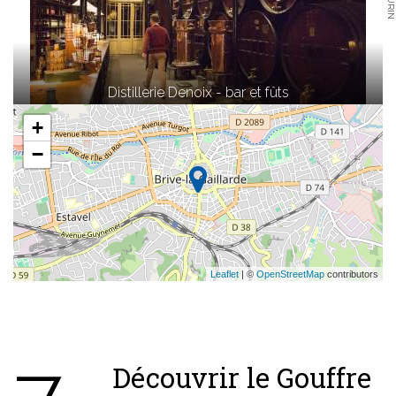
Distillerie Denoix - bar et fûts
+
−
Leaflet
| ©
OpenStreetMap
contributors
Découvrir le Gouffre