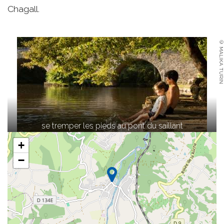
Chagall.
© MALIKA TURIN
se tremper les pieds au pont du saillant
+
−