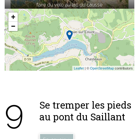
faire du vélo au lac du causse
+
−
Leaflet
| ©
OpenStreetMap
contributors
9
Se tremper les pieds
au pont du Saillant