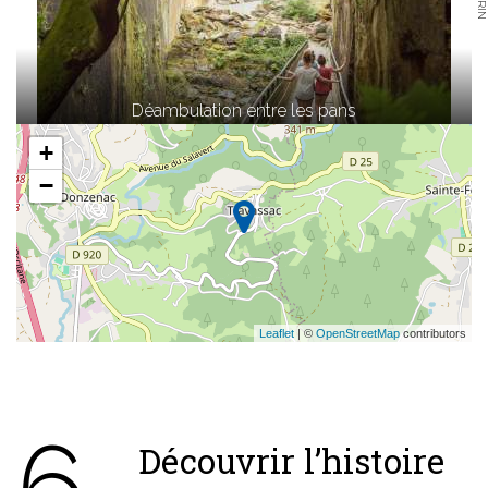
Déambulation entre les pans
+
−
Leaflet
| ©
OpenStreetMap
contributors
6
Découvrir l’histoire