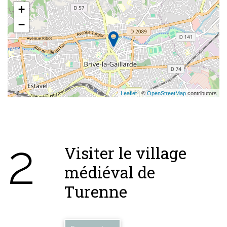
+
−
Leaflet
| ©
OpenStreetMap
contributors
2
Visiter le village
médiéval de
Turenne