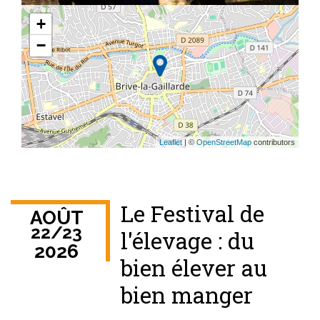
+
−
Leaflet
| ©
OpenStreetMap
contributors
Le Festival de
AOÛT
22
/
23
l'élevage : du
2026
bien élever au
bien manger