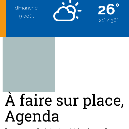
26°
dimanche
9 août
21° / 36°
À faire sur place,
Agenda