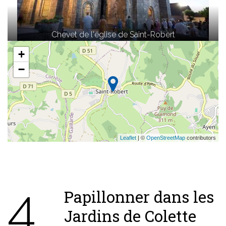
Chevet de l'église de Saint-Robert
+
−
Leaflet
| ©
OpenStreetMap
contributors
4
Papillonner dans les
Jardins de Colette