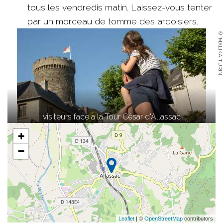
tous les vendredis matin. Laissez-vous tenter
par un morceau de tomme des ardoisiers.
© MALIKA TURIN
visiteurs face à la Tour César d'Allassac
+
−
Leaflet
| ©
OpenStreetMap
contributors