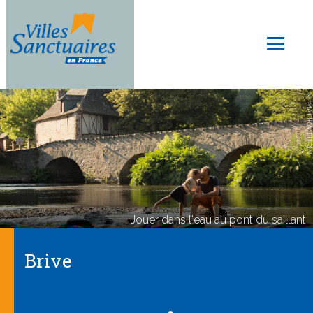
Skip
to
Toggl
main
naviga
content
© MALIKA TURIN
Jouer dans l'eau au pont du saillant
Brive