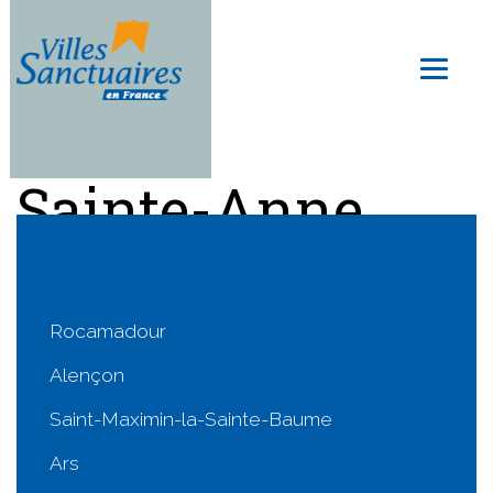
Skip
to
Toggl
main
naviga
content
Sainte-Anne
d'Auray : agenda
Rocamadour
Alençon
Saint-Maximin-la-Sainte-Baume
Ars