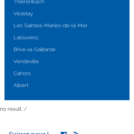
Thierenbach
Vézelay
Les Saintes-Maries-de-la-Mer
Lalouvesc
Brive-la-Gaillarde
Vendeville
Cahors
Albert
no result :/
Suivez nous !