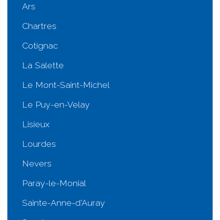
Ars
Chartres
Cotignac
La Salette
Le Mont-Saint-Michel
Le Puy-en-Velay
Lisieux
Lourdes
Nevers
Paray-le-Monial
Sainte-Anne-d'Auray