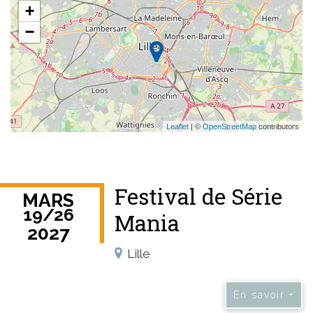
+
−
Leaflet
| ©
OpenStreetMap
contributors
Festival de Série
MARS
19
/
26
Mania
2027
Lille
En savoir +