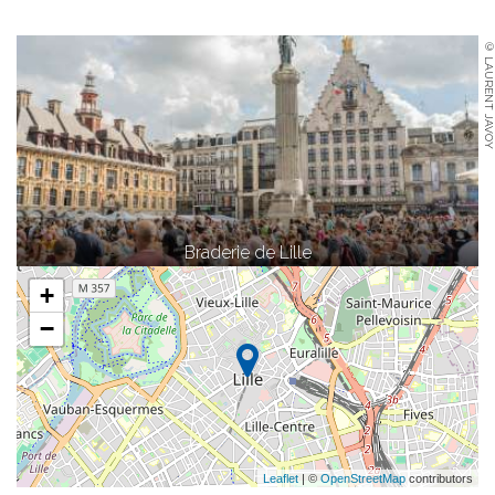
© LAURENT JAVOY
Braderie de Lille
+
−
Leaflet
| ©
OpenStreetMap
contributors