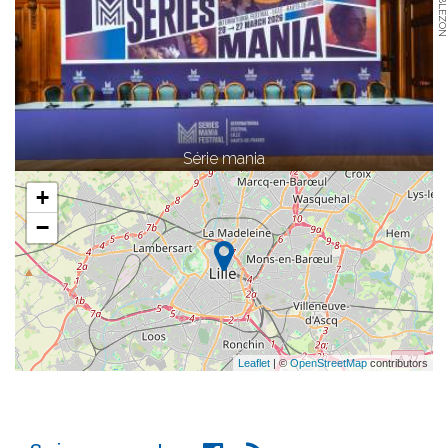
© NABLEZON
Série mania
+
−
Leaflet
| ©
OpenStreetMap
contributors