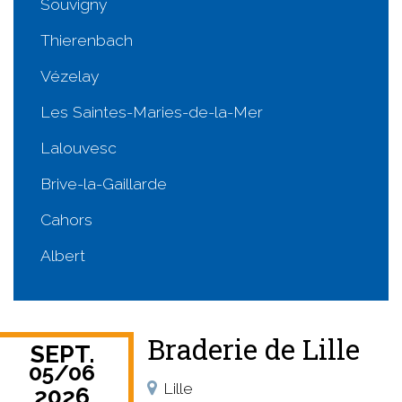
Souvigny
Thierenbach
Vézelay
Les Saintes-Maries-de-la-Mer
Lalouvesc
Brive-la-Gaillarde
Cahors
Albert
Braderie de Lille
SEPT.
05
/
06
Lille
2026