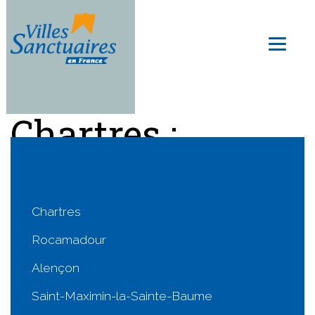
Skip
to
Toggl
main
naviga
content
Chartres :
agenda
Chartres
Rocamadour
Alençon
Saint-Maximin-la-Sainte-Baume