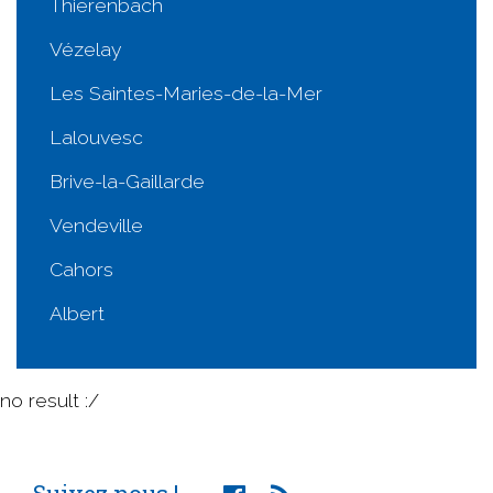
Thierenbach
Vézelay
Les Saintes-Maries-de-la-Mer
Lalouvesc
Brive-la-Gaillarde
Vendeville
Cahors
Albert
no result :/
Suivez nous !