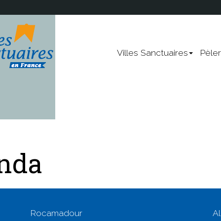
!
Nevers
Lourdes
Villes Sanctuaires
Pèle
Sainte-Anne-d'Auray
Rocamadour
Vendeville
Points communs
re ?
Les chemins de pèlerina
UNESCO
enda
Les chemins
La Vierge Marie
Panorama, environnement, l
Rocamadour
A