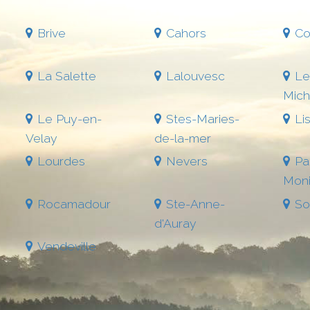
Brive
Cahors
Co
La Salette
Lalouvesc
Le
Mich
Le Puy-en-
Stes-Maries-
Li
Velay
de-la-mer
Lourdes
Nevers
Pa
Moni
Rocamadour
Ste-Anne-
So
d'Auray
Vendeville