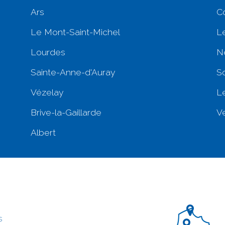
Ars
C
Le Mont-Saint-Michel
L
Lourdes
N
Sainte-Anne-d'Auray
S
Vézelay
L
Brive-la-Gaillarde
Ve
Albert
s