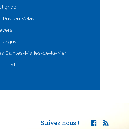
otignac
e Puy-en-Velay
evers
ouvigny
es Saintes-Maries-de-la-Mer
ndeville
Suivez nous !