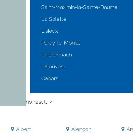
Saint-Maximin-la-Sainte-Baume
La Salette
Lisieux
Paray-le-Monial
Thierenbach
Lalouvesc
Cahors
no result :/
Albert
Alençon
Ar