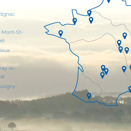
tignac
 Mont-St-
el
sieux
ray-le-
al
uvigny