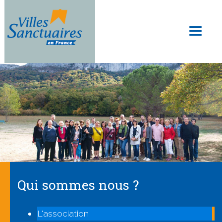
Aller
au
Toggl
contenu
naviga
principal
Qui sommes nous ?
L'association