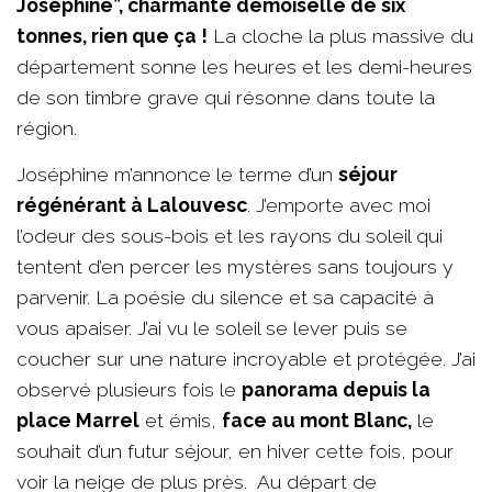
Joséphine”, charmante demoiselle de six
tonnes, rien que ça !
La cloche la plus massive du
département sonne les heures et les demi-heures
de son timbre grave qui résonne dans toute la
région.
Joséphine m’annonce le terme d’un
séjour
régénérant à Lalouvesc
. J’emporte avec moi
l’odeur des sous-bois et les rayons du soleil qui
tentent d’en percer les mystères sans toujours y
parvenir. La poésie du silence et sa capacité à
vous apaiser. J’ai vu le soleil se lever puis se
coucher sur une nature incroyable et protégée. J’ai
observé plusieurs fois le
panorama depuis la
place Marrel
et émis,
face au mont Blanc,
le
souhait d’un futur séjour, en hiver cette fois, pour
voir la neige de plus près. Au départ de