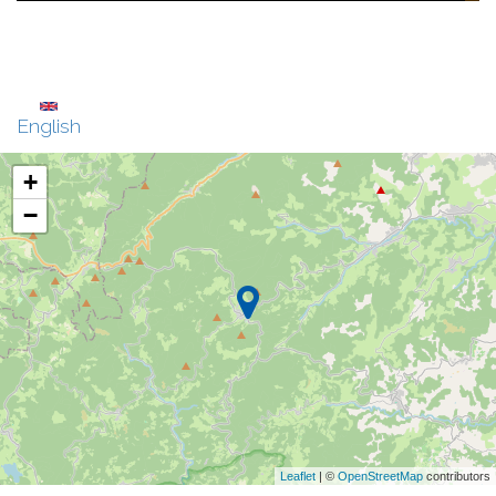
English
+
−
Leaflet
| ©
OpenStreetMap
contributors