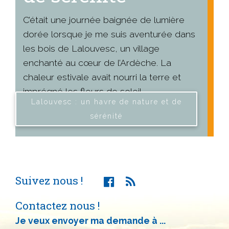
C’était une journée baignée de lumière
dorée lorsque je me suis aventurée dans
les bois de Lalouvesc, un village
enchanté au cœur de l’Ardèche. La
chaleur estivale avait nourri la terre et
imprégné les fleurs de soleil.
Lalouvesc : un havre de nature et de
sérénité
Suivez nous !
Contactez nous !
Je veux envoyer ma demande à ...