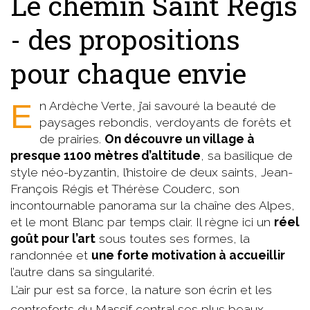
Le chemin Saint Régis
- des propositions
pour chaque envie
En Ardèche Verte, j’ai savouré la beauté de
paysages rebondis, verdoyants de forêts et
de prairies.
On découvre un village à
presque 1100 mètres d’altitude
, sa basilique de
style néo-byzantin, l’histoire de deux saints, Jean-
François Régis et Thérèse Couderc, son
incontournable panorama sur la chaîne des Alpes,
et le mont Blanc par temps clair. Il règne ici un
réel
goût pour l’art
sous toutes ses formes, la
randonnée et
une forte motivation à accueillir
l’autre dans sa singularité.
L’air pur est sa force, la nature son écrin et les
contreforts du Massif central ses plus beaux