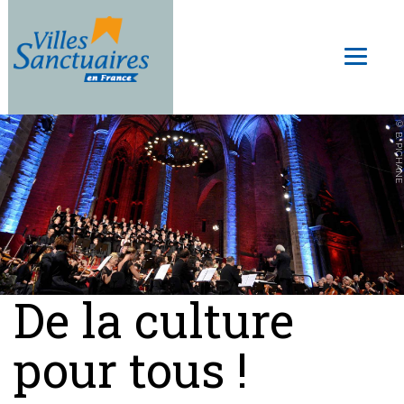
Aller
au
Toggl
contenu
naviga
principal
© B. PICHANE
De la culture
pour tous !