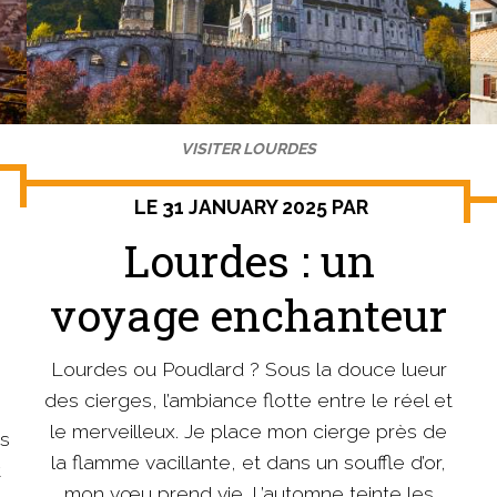
VISITER LOURDES
LE 31 JANUARY 2025 PAR
Lourdes : un
voyage enchanteur
Lourdes ou Poudlard ? Sous la douce lueur
des cierges, l’ambiance flotte entre le réel et
le merveilleux. Je place mon cierge près de
es
la flamme vacillante, et dans un souffle d’or,
t
mon vœu prend vie. L’automne teinte les