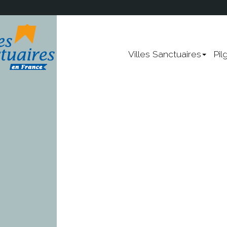
Lourdes
Villes Sanctuaires
Pil
Rocamadour
Vézelay