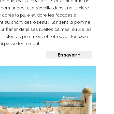
éblouir, mais à apaiser. Lisieux fait partie de
 normandes, elle s’éveille dans une lumière
 après la pluie et dore les façades à
t au chant des oiseaux, l’air sent la pomme
our flâner dans ses ruelles calmes, suivre les
 frôler les pommiers et retrouver, l’espace
qui passe lentement.
En savoir +