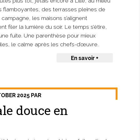
es plus tôt, j’étais encore à Lille, au milieu
 flamboyantes, des terrasses pleines de
 de campagne, les maisons s’alignent
t filer la lumière du soir. Le temps s’étire,
 une fuite. Une parenthèse pour mieux
oiles, le calme après les chefs-d’œuvre.
En savoir +
TOBER 2025 PAR
ale douce en