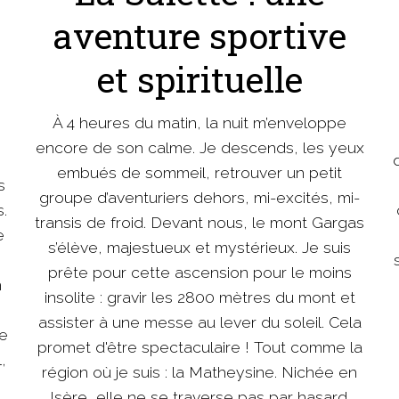
aventure sportive
et spirituelle
À 4 heures du matin, la nuit m’enveloppe
encore de son calme. Je descends, les yeux
embués de sommeil, retrouver un petit
s
groupe d’aventuriers dehors, mi-excités, mi-
.
transis de froid. Devant nous, le mont Gargas
e
s’élève, majestueux et mystérieux. Je suis
prête pour cette ascension pour le moins
n
insolite : gravir les 2800 mètres du mont et
assister à une messe au lever du soleil. Cela
ge
promet d'être spectaculaire ! Tout comme la
,
région où je suis : la Matheysine. Nichée en
Isère, elle ne se traverse pas par hasard.