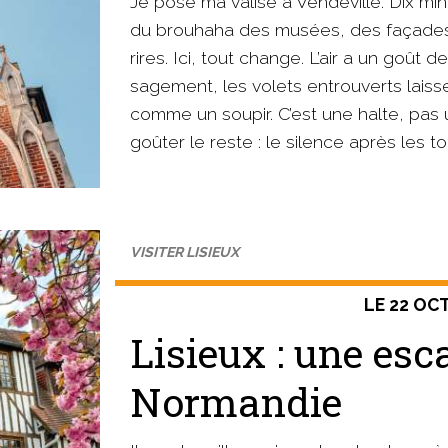
Je pose ma valise à Vendeville. Dix minut
du brouhaha des musées, des façades
rires. Ici, tout change. L’air a un goût
sagement, les volets entrouverts laissen
comme un soupir. C’est une halte, pas
goûter le reste : le silence après les t
VISITER LISIEUX
LE 22 OC
Lisieux : une esc
Normandie