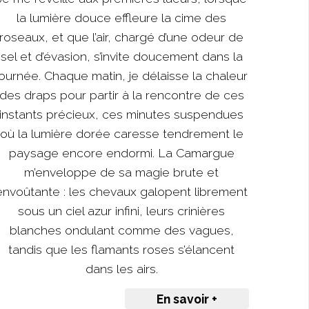
la lumière douce effleure la cime des
roseaux, et que l’air, chargé d’une odeur de
sel et d’évasion, s’invite doucement dans la
journée. Chaque matin, je délaisse la chaleur
des draps pour partir à la rencontre de ces
instants précieux, ces minutes suspendues
où la lumière dorée caresse tendrement le
paysage encore endormi. La Camargue
m’enveloppe de sa magie brute et
envoûtante : les chevaux galopent librement
sous un ciel azur infini, leurs crinières
blanches ondulant comme des vagues,
tandis que les flamants roses s’élancent
dans les airs.
En savoir +