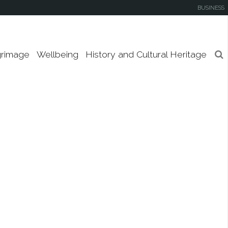
de-la-Mer
your
BUSINESS
keywords
Nevers
grimage
Wellbeing
History and Cultural Heritage
Sainte-Anne-d'Auray
Vendeville