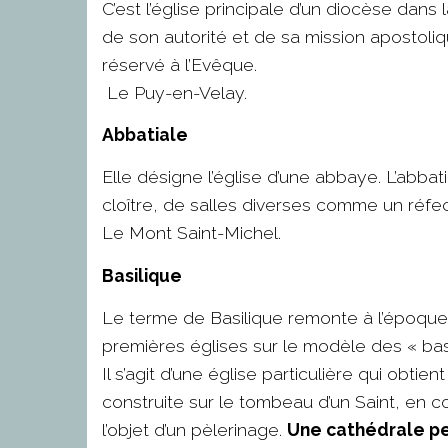
C’est l’église principale d’un diocèse dans
de son autorité et de sa mission apostoliq
réservé à l’Evêque.
Le Puy-en-Velay.
Abbatiale
Elle désigne l’église d’une abbaye. L’abba
cloître, de salles diverses comme un réfect
Le Mont Saint-Michel.
Basilique
Le terme de Basilique remonte à l’époque 
premières églises sur le modèle des « basi
Il s’agit d’une église particulière qui obtie
construite sur le tombeau d’un Saint, en con
l’objet d’un pèlerinage.
Une cathédrale pe