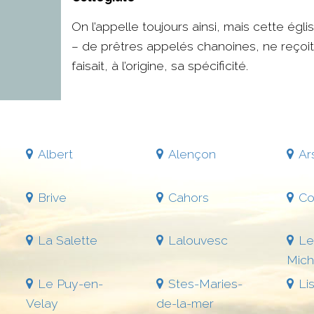
On l’appelle toujours ainsi, mais cette égl
– de prêtres appelés chanoines, ne reçoit 
faisait, à l’origine, sa spécificité.
Albert
Alençon
Ar
Brive
Cahors
Co
La Salette
Lalouvesc
Le
Mich
Le Puy-en-
Stes-Maries-
Li
Velay
de-la-mer