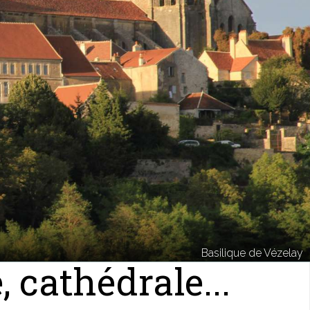
Basilique de Vézelay
, cathédrale...