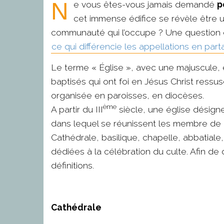
Ne vous êtes-vous jamais demandé
p
cet immense édifice se révèle être un
communauté qui l’occupe ? Une question d
ce qui différencie les appellations en pa
Le terme « Église », avec une majuscule,
baptisés qui ont foi en Jésus Christ ressusc
organisée en paroisses, en diocèses.
ème
A partir du III
siècle, une église désign
dans lequel se réunissent les membre de l
Cathédrale, basilique, chapelle, abbatiale,
dédiées à la célébration du culte. Afin de 
définitions.
Cathédrale