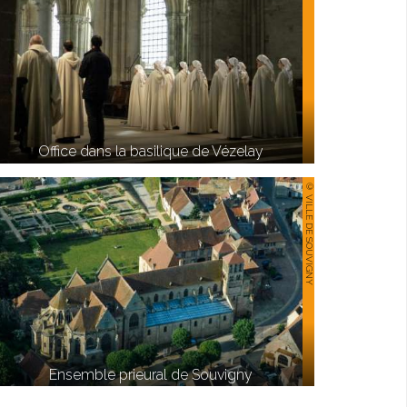
Office dans la basilique de Vézelay
© VILLE DE SOUVIGNY
Ensemble prieural de Souvigny