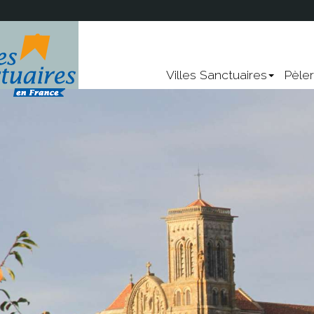
!
Nevers
Lourdes
Villes Sanctuaires
Pèle
Sainte-Anne-d'Auray
Rocamadour
Vendeville
Points communs
re ?
Les chemins de pèlerina
UNESCO
Les chemins
La Vierge Marie
Panorama, environnement, l