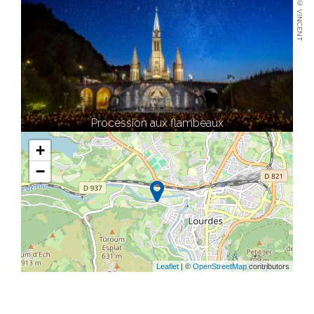
© VINCENT
Procession aux flambeaux
+
−
Leaflet
| ©
OpenStreetMap
contributors