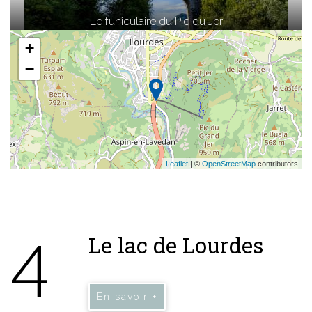
Le funiculaire du Pic du Jer
+
−
Leaflet
| ©
OpenStreetMap
contributors
4
Le lac de Lourdes
En savoir +