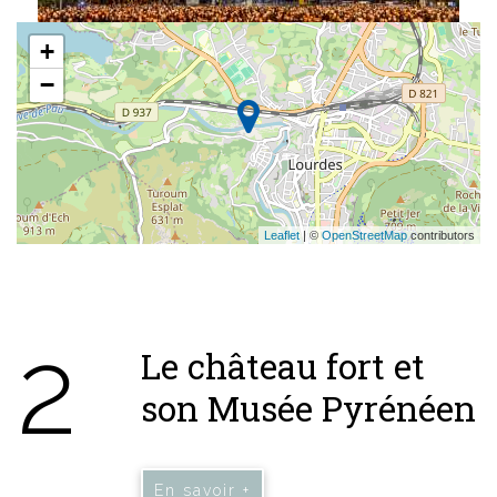
+
−
Leaflet
| ©
OpenStreetMap
contributors
2
Le château fort et
son Musée Pyrénéen
En savoir +