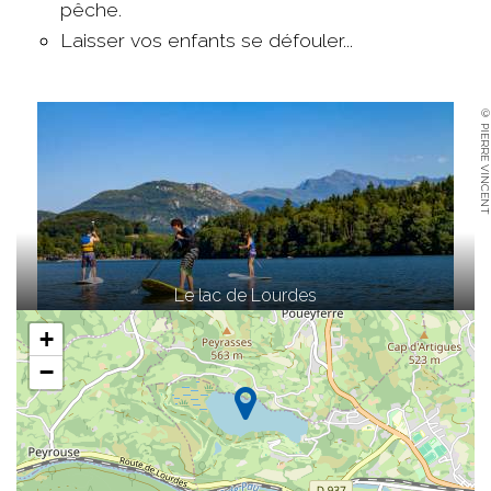
pêche.
Laisser vos enfants se défouler...
© PIERRE VINCENT
Le lac de Lourdes
+
−