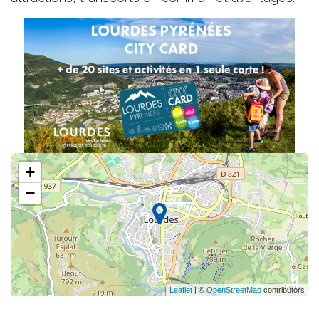
+
−
Leaflet
| ©
OpenStreetMap
contributors