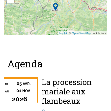
Leaflet
| ©
OpenStreetMap
contributors
Agenda
La procession
05
AVR.
DU
mariale aux
01
NOV.
AU
2026
flambeaux