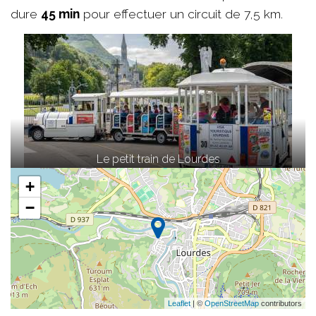
dure
45 min
pour effectuer un circuit de 7,5 km.
Le petit train de Lourdes
+
−
Leaflet
| ©
OpenStreetMap
contributors