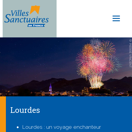
Aller
au
Toggl
contenu
naviga
principal
© PIERRE VINCENT
Lourdes
Lourdes : un voyage enchanteur