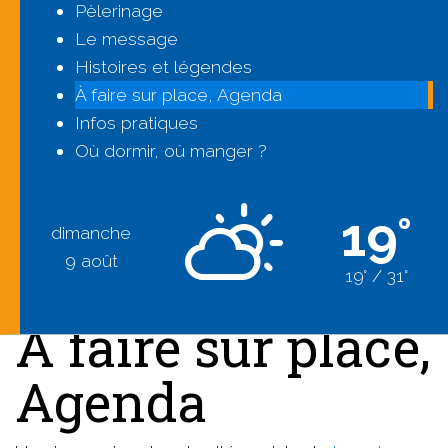
Pèlerinage
Le message
Histoires et légendes
À faire sur place, Agenda
Infos pratiques
Où dormir, où manger ?
19°
dimanche
9 août
19° / 31°
À faire sur place,
Agenda