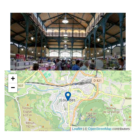
+
−
Leaflet
| ©
OpenStreetMap
contributors