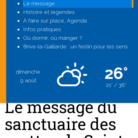
Le message
Histoire et légendes
À faire sur place, Agenda
Infos pratiques
Où dormir, où manger ?
Brive-la-Gaillarde : un festin pour les sens
26°
dimanche
9 août
21° / 36°
Le message du
sanctuaire des