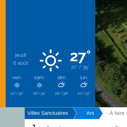
27°
jeudi
6 août
21° / 35°
ven.
sam.
dim.
lun.
20°/32°
16°/34°
18°/38°
20°/37°
Villes Sanctuaires
Ars
À faire