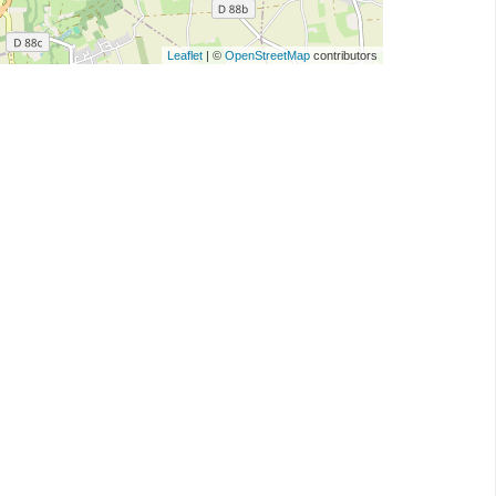
Leaflet
| ©
OpenStreetMap
contributors