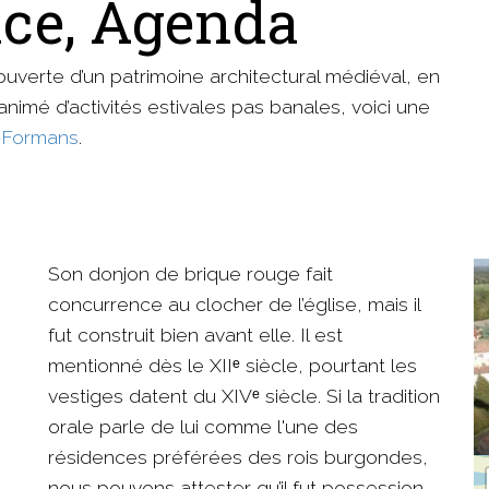
lace, Agenda
écouverte d’un patrimoine architectural médiéval, en
l animé d’activités estivales pas banales, voici une
-Formans
.
Son donjon de brique rouge fait
concurrence au clocher de l’église, mais il
fut construit bien avant elle. Il est
mentionné dès le XIIᵉ siècle, pourtant les
vestiges datent du XIVᵉ siècle. Si la tradition
orale parle de lui comme l'une des
résidences préférées des rois burgondes,
nous pouvons attester qu’il fut possession