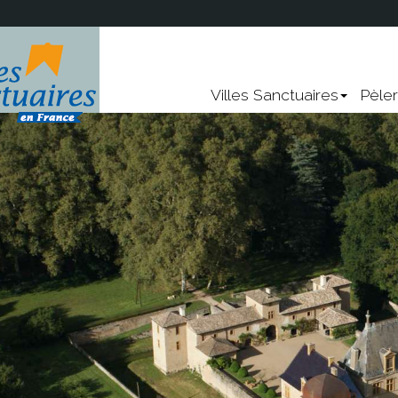
!
Nevers
Lourdes
Villes Sanctuaires
Pèle
Sainte-Anne-d'Auray
Rocamadour
Vendeville
Points communs
re ?
Les chemins de pèlerina
UNESCO
Les chemins
La Vierge Marie
Panorama, environnement, l