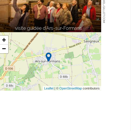
© WWW.DANIEL-GILLET.COM
visite guidée d’Ars-sur-Formans
+
−
Leaflet
| ©
OpenStreetMap
contributors