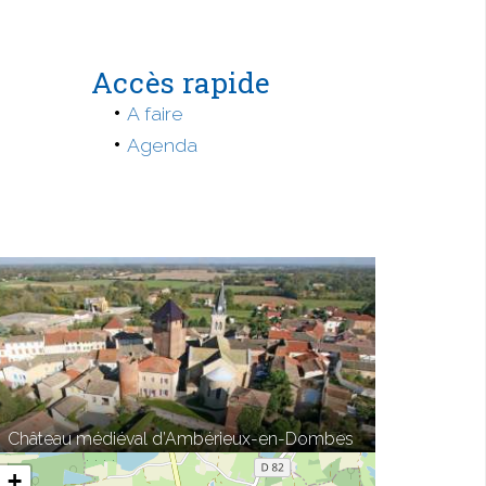
Accès rapide
A faire
Agenda
Château médiéval d’Ambérieux-en-Dombes
+