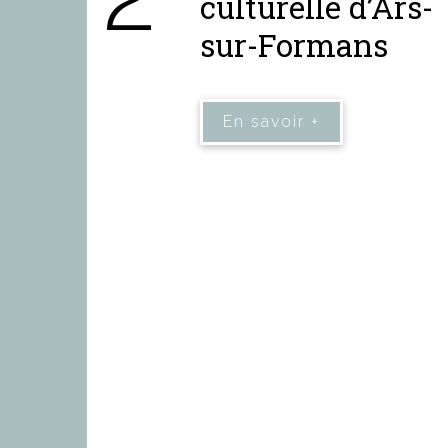
culturelle d’Ars-
sur-Formans
En savoir +