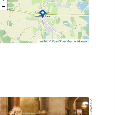
−
Leaflet
| ©
OpenStreetMap
contributors