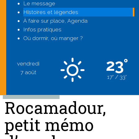
Le message
Histoires et légendes
À faire sur place, Agenda
Infos pratiques
Où dormir, où manger ?
23°
vendredi
7 août
17° / 33°
Rocamadour,
petit mémo