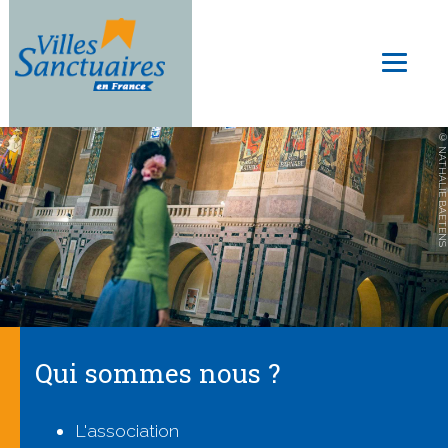
Aller
au
Toggl
contenu
naviga
principal
© NATHALIE BAETENS
Qui sommes nous ?
L'association