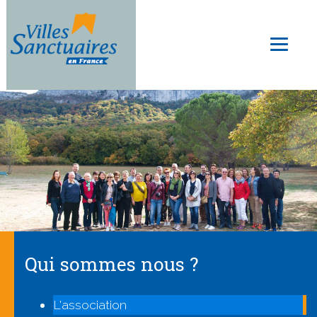
Aller
au
Toggl
contenu
naviga
principal
Qui sommes nous ?
L'association