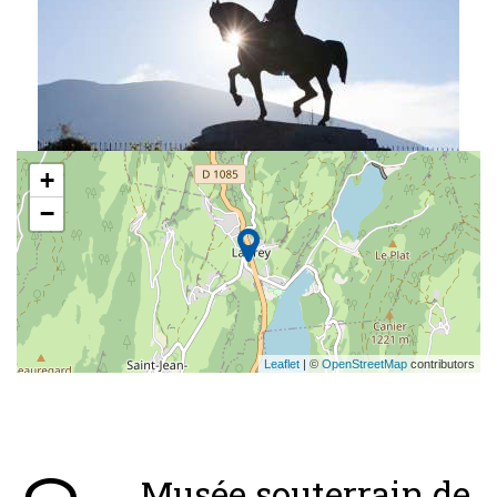
+
−
Leaflet
| ©
OpenStreetMap
contributors
Musée souterrain de