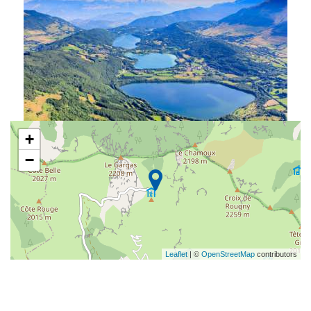
+
−
Leaflet
| ©
OpenStreetMap
contributors