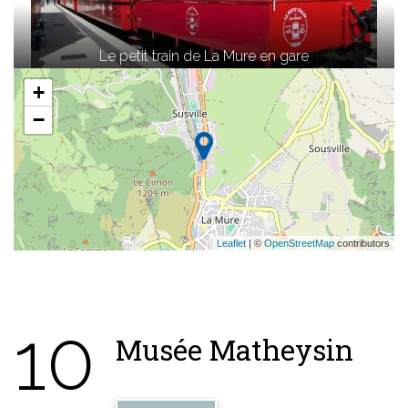
Le petit train de La Mure en gare
+
−
Leaflet
| ©
OpenStreetMap
contributors
10
Musée Matheysin