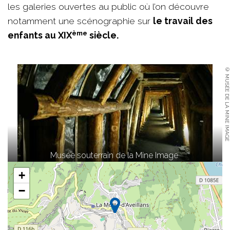
les galeries ouvertes au public où l’on découvre
notamment une scénographie sur
le travail des
ème
enfants au XIX
siècle.
© MUSÉE DE LA MINE IMAGE
Musée souterrain de la Mine Image
+
−