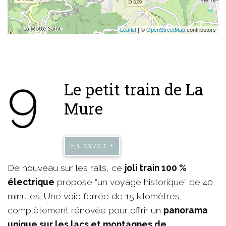
Leaflet
| ©
OpenStreetMap
contributors
9
Le petit train de La
Mure
En savoir +
De nouveau sur les rails, ce
joli train 100 %
électrique
propose “un voyage historique” de 40
minutes. Une voie ferrée de 15 kilomètres,
complètement rénovée pour offrir un
panorama
unique sur les lacs et montagnes de