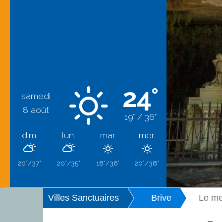
24°
samedi
8 août
19° / 36°
dim.
lun.
mar.
mer.
20°/37°
20°/35°
18°/36°
20°/38°
Villes Sanctuaires
Brive
Le me