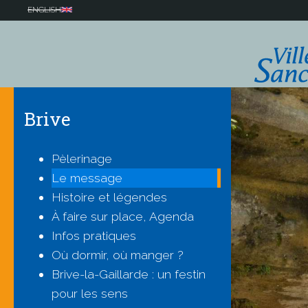
des sanctuaires
Aller
ENGLISH
Lourdes
au
Lisieux
Les miracles - de quoi
contenu
s'agit-il ?
principal
Rocamadour
Paray-le-Monial
Brive
Vendeville
Souvigny
Pèlerinage
Le message
Qui sommes nous ?
Histoire et légendes
Pourquoi venir dans un sanctuai
L'association
À faire sur place, Agenda
Pourquoi des sanctuaires ?
Infos pratiques
Pourquoi y venir ?
Où dormir, où manger ?
Brive-la-Gaillarde : un festin
pour les sens