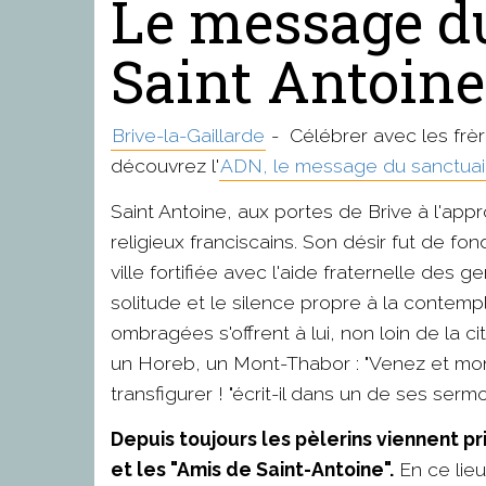
Le message du
Saint Antoine
Brive-la-Gaillarde
- Célébrer avec les frère
découvrez l'
ADN, le message du sanctuai
Saint Antoine, aux portes de Brive à l'appr
religieux franciscains. Son désir fut de fo
ville fortifiée avec l'aide fraternelle de
solitude et le silence propre à la contemp
ombragées s'offrent à lui, non loin de la c
un Horeb, un Mont-Thabor : "Venez et mon
transfigurer ! "écrit-il dans un de ses serm
Depuis toujours les pèlerins viennent pr
et les "Amis de Saint-Antoine".
En ce lieu