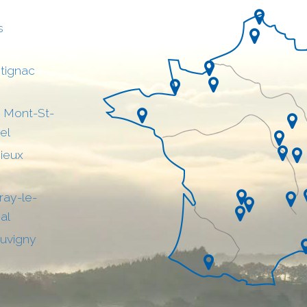
s
tignac
 Mont-St-
el
sieux
ray-le-
al
uvigny