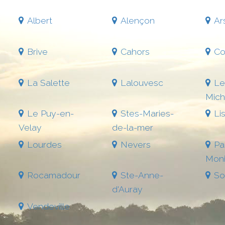
Albert
Alençon
Ar
Brive
Cahors
Co
La Salette
Lalouvesc
Le
Mich
Le Puy-en-
Stes-Maries-
Li
Velay
de-la-mer
Lourdes
Nevers
Pa
Moni
Rocamadour
Ste-Anne-
So
d'Auray
Vendeville