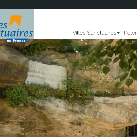
!
Nevers
Lourdes
Villes Sanctuaires
Pèle
Sainte-Anne-d'Auray
Rocamadour
Vendeville
Points communs
re ?
Les chemins de pèlerina
UNESCO
Les chemins
La Vierge Marie
Panorama, environnement, l