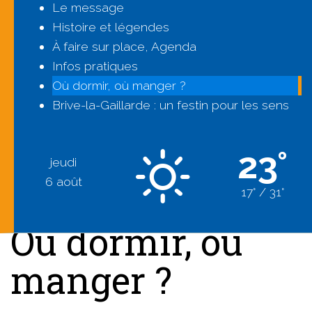
Le message
Histoire et légendes
À faire sur place, Agenda
Infos pratiques
Où dormir, où manger ?
Brive-la-Gaillarde : un festin pour les sens
23°
jeudi
6 août
17° / 31°
Où dormir, où
manger ?